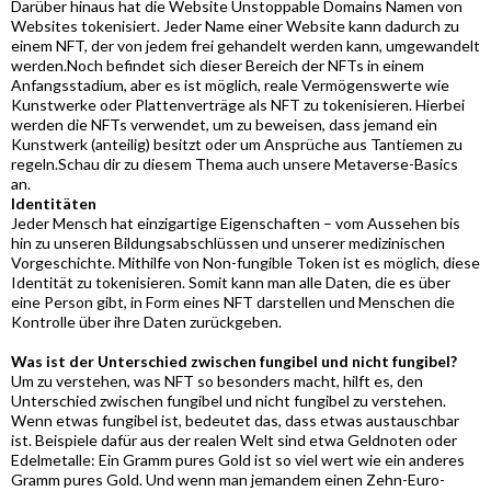
Darüber hinaus hat die Website Unstoppable Domains Namen von
Websites tokenisiert. Jeder Name einer Website kann dadurch zu
einem NFT, der von jedem frei gehandelt werden kann, umgewandelt
werden.Noch befindet sich dieser Bereich der NFTs in einem
Anfangsstadium, aber es ist möglich, reale Vermögenswerte wie
Kunstwerke oder Plattenverträge als NFT zu tokenisieren. Hierbei
werden die NFTs verwendet, um zu beweisen, dass jemand ein
Kunstwerk (anteilig) besitzt oder um Ansprüche aus Tantiemen zu
regeln.Schau dir zu diesem Thema auch unsere Metaverse-Basics
an.
Identitäten
Jeder Mensch hat einzigartige Eigenschaften – vom Aussehen bis
hin zu unseren Bildungsabschlüssen und unserer medizinischen
Vorgeschichte. Mithilfe von Non-fungible Token ist es möglich, diese
Identität zu tokenisieren. Somit kann man alle Daten, die es über
eine Person gibt, in Form eines NFT darstellen und Menschen die
Kontrolle über ihre Daten zurückgeben.
Was ist der Unterschied zwischen fungibel und nicht fungibel?
Um zu verstehen, was NFT so besonders macht, hilft es, den
Unterschied zwischen fungibel und nicht fungibel zu verstehen.
Wenn etwas fungibel ist, bedeutet das, dass etwas austauschbar
ist. Beispiele dafür aus der realen Welt sind etwa Geldnoten oder
Edelmetalle: Ein Gramm pures Gold ist so viel wert wie ein anderes
Gramm pures Gold. Und wenn man jemandem einen Zehn-Euro-