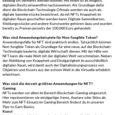
beliebig oft vermehrt werden können. Mit ihnen ist es möglich,
digitalen Besitz einwandfrei nachzuweisen. Als Grundlage dafür
dient die Blockchain-Technologie.Oftmals werden sie auch als
digitale Sammlerstücke bezeichnet, da mit NFTs Knappheit im
digitalen Raum geschaffen werden kann. Digitale Sammelkarten,
Kleidungsstücke und andere Kunstwerke gehören dazu und wurden
bereits zu Preisen jenseits der 100.000 Euro gehandelt.
Was sind Anwendungsbeispiele für Non-fungible Token?
Anwendungsfälle für NFT sind praktisch endlos. Tatsächlich können
Non-fungible Token als Grundlage für eine neue, auf der Blockchain-
Technologie basierte, digitale Wirtschaft dienen. Mit der Hilfe von
NFT kann die reale Welt mit der digitalen Welt verschmelzen. Neben
der Abbildung von Knappheit und Einzigartigkeit im ausschließlich
digitalen Raum, wird damit auch der Digitalisierungsprozess von
Objekten und Assets aus der echten Welt in die Virtuelle erheblich
erleichtert.
Was sind die derzeit größten Anwendungen für NFT?
Gaming
NFTs werden vor allem im Bereich Blockchain-Gaming eingesetzt.
Hier repräsentieren sie einzigartige Items, Avatare oder Skins ab.
Mehr zum NFT-Einsatz im Gaming Bereich findest du in unseren
Play-to-Earn-Basics.
Kunst