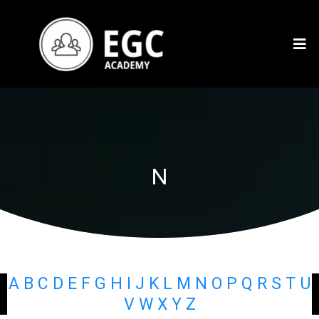
N
A
B
C
D
E
F
G
H
I
J
K
L
M
N
O
P
Q
R
S
T
U
V
W
X
Y
Z