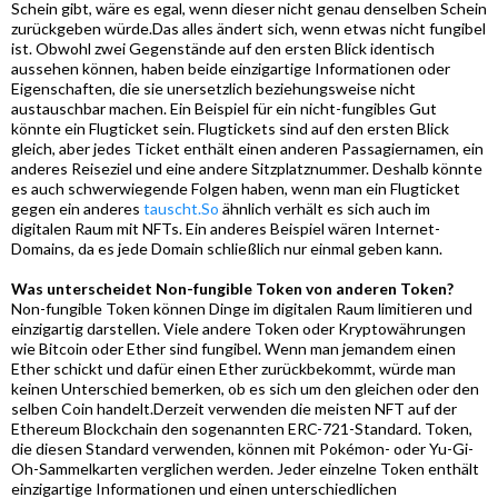
Schein gibt, wäre es egal, wenn dieser nicht genau denselben Schein
zurückgeben würde.Das alles ändert sich, wenn etwas nicht fungibel
ist. Obwohl zwei Gegenstände auf den ersten Blick identisch
aussehen können, haben beide einzigartige Informationen oder
Eigenschaften, die sie unersetzlich beziehungsweise nicht
austauschbar machen. Ein Beispiel für ein nicht-fungibles Gut
könnte ein Flugticket sein. Flugtickets sind auf den ersten Blick
gleich, aber jedes Ticket enthält einen anderen Passagiernamen, ein
anderes Reiseziel und eine andere Sitzplatznummer. Deshalb könnte
es auch schwerwiegende Folgen haben, wenn man ein Flugticket
gegen ein anderes
tauscht.So
ähnlich verhält es sich auch im
digitalen Raum mit NFTs. Ein anderes Beispiel wären Internet-
Domains, da es jede Domain schließlich nur einmal geben kann.
Was unterscheidet Non-fungible Token von anderen Token?
Non-fungible Token können Dinge im digitalen Raum limitieren und
einzigartig darstellen. Viele andere Token oder Kryptowährungen
wie Bitcoin oder Ether sind fungibel. Wenn man jemandem einen
Ether schickt und dafür einen Ether zurückbekommt, würde man
keinen Unterschied bemerken, ob es sich um den gleichen oder den
selben Coin handelt.Derzeit verwenden die meisten NFT auf der
Ethereum Blockchain den sogenannten ERC-721-Standard. Token,
die diesen Standard verwenden, können mit Pokémon- oder Yu-Gi-
Oh-Sammelkarten verglichen werden. Jeder einzelne Token enthält
einzigartige Informationen und einen unterschiedlichen