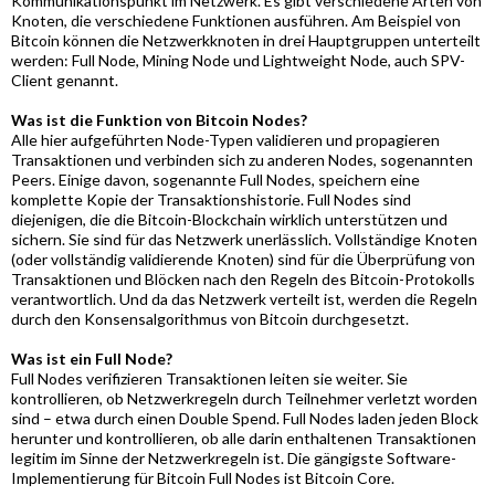
Kommunikationspunkt im Netzwerk. Es gibt verschiedene Arten von
Knoten, die verschiedene Funktionen ausführen. Am Beispiel von
Bitcoin können die Netzwerkknoten in drei Hauptgruppen unterteilt
werden: Full Node, Mining Node und Lightweight Node, auch SPV-
Client genannt.
Was ist die Funktion von Bitcoin Nodes?
Alle hier aufgeführten Node-Typen validieren und propagieren
Transaktionen und verbinden sich zu anderen Nodes, sogenannten
Peers. Einige davon, sogenannte Full Nodes, speichern eine
komplette Kopie der Transaktionshistorie. Full Nodes sind
diejenigen, die die Bitcoin-Blockchain wirklich unterstützen und
sichern. Sie sind für das Netzwerk unerlässlich. Vollständige Knoten
(oder vollständig validierende Knoten) sind für die Überprüfung von
Transaktionen und Blöcken nach den Regeln des Bitcoin-Protokolls
verantwortlich. Und da das Netzwerk verteilt ist, werden die Regeln
durch den Konsensalgorithmus von Bitcoin durchgesetzt.
Was ist ein Full Node?
Full Nodes verifizieren Transaktionen leiten sie weiter. Sie
kontrollieren, ob Netzwerkregeln durch Teilnehmer verletzt worden
sind – etwa durch einen Double Spend. Full Nodes laden jeden Block
herunter und kontrollieren, ob alle darin enthaltenen Transaktionen
legitim im Sinne der Netzwerkregeln ist. Die gängigste Software-
Implementierung für Bitcoin Full Nodes ist Bitcoin Core.