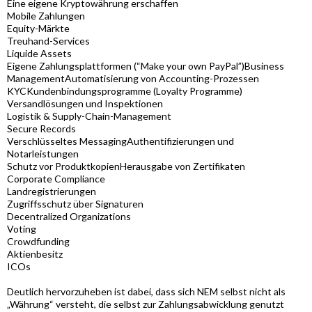
Eine eigene Kryptowährung erschaffen
Mobile Zahlungen
Equity-Märkte
Treuhand-Services
Liquide Assets
Eigene Zahlungsplattformen (“Make your own PayPal”)Business
ManagementAutomatisierung von Accounting-Prozessen
KYCKundenbindungsprogramme (Loyalty Programme)
Versandlösungen und Inspektionen
Logistik & Supply-Chain-Management
Secure Records
Verschlüsseltes MessagingAuthentifizierungen und
Notarleistungen
Schutz vor ProduktkopienHerausgabe von Zertifikaten
Corporate Compliance
Landregistrierungen
Zugriffsschutz über Signaturen
Decentralized Organizations
Voting
Crowdfunding
Aktienbesitz
ICOs
Deutlich hervorzuheben ist dabei, dass sich NEM selbst nicht als
„Währung“ versteht, die selbst zur Zahlungsabwicklung genutzt