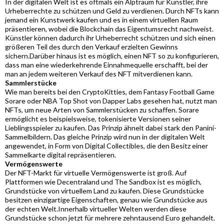
In der digitalen Welt ist es oftmals ein Alptraum für Künstler, ihre
Urheberrechte zu schützen und Geld zu verdienen. Durch NFTs kann
jemand ein Kunstwerk kaufen und es in einem virtuellen Raum
präsentieren, wobei die Blockchain das Eigentumsrecht nachweist.
Künstler können dadurch ihr Urheberrecht schützen und sich einen
größeren Teil des durch den Verkauf erzielten Gewinns
sichern.Darüber hinaus ist es möglich, einen NFT so zu konfigurieren,
dass man eine wiederkehrende Einnahmequelle erschafft, bei der
man an jedem weiteren Verkauf des NFT mitverdienen kann.
Sammlerstücke
Wie man bereits bei den CryptoKitties, dem Fantasy Football Game
Sorare oder NBA Top Shot von Dapper Labs gesehen hat, nutzt man
NFTs, um neue Arten von Sammlerstücken zu schaffen. Sorare
ermöglicht es beispielsweise, tokenisierte Versionen seiner
Lieblingsspieler zu kaufen. Das Prinzip ähnelt dabei stark den Panini-
Sammelbildern. Das gleiche Prinzip wird nun in der digitalen Welt
angewendet, in Form von Digital Collectibles, die den Besitz einer
Sammelkarte digital repräsentieren.
Vermögenswerte
Der NFT-Markt für virtuelle Vermögenswerte ist groß. Auf
Plattformen wie Decentraland und The Sandbox ist es möglich,
Grundstücke von virtuellem Land zu kaufen. Diese Grundstücke
besitzen einzigartige Eigenschaften, genau wie Grundstücke aus
der echten Welt.Innerhalb virtueller Welten werden diese
Grundstücke schon jetzt für mehrere zehntausend Euro gehandelt.