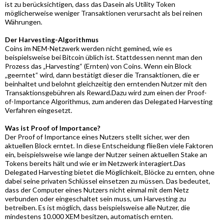
ist zu berücksichtigen, dass das Dasein als Utility Token
möglicherweise weniger Transaktionen verursacht als bei reinen
Währungen.
Der Harvesting-Algorithmus
Coins im NEM-Netzwerk werden nicht gemined, wie es
beispielsweise bei Bitcoin üblich ist. Stattdessen nennt man den
Prozess das „Harvesting“ (Ernten) von Coins. Wenn ein Block
„geerntet“ wird, dann bestätigt dieser die Transaktionen, die er
beinhaltet und belohnt gleichzeitig den erntenden Nutzer mit den
Transaktionsgebühren als Reward.Dazu wird zum einen der Proof-
of-Importance Algorithmus, zum anderen das Delegated Harvesting
Verfahren eingesetzt.
Was ist Proof of Importance?
Der Proof of Importance eines Nutzers stellt sicher, wer den
aktuellen Block erntet. In diese Entscheidung fließen viele Faktoren
ein, beispielsweise wie lange der Nutzer seinen aktuellen Stake an
Tokens bereits hält und wie er im Netzwerk interagiert.Das
Delegated Harvesting bietet die Möglichkeit, Blöcke zu ernten, ohne
dabei seine privaten Schlüssel einsetzen zu müssen. Das bedeutet,
dass der Computer eines Nutzers nicht einmal mit dem Netz
verbunden oder eingeschaltet sein muss, um Harvesting zu
betreiben. Es ist möglich, dass beispielsweise alle Nutzer, die
mindestens 10.000 XEM besitzen, automatisch ernten.